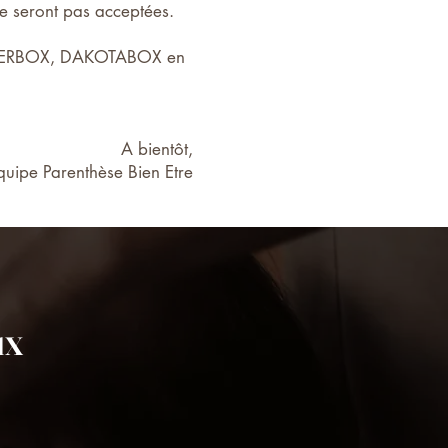
ne seront pas acceptées.
WONDERBOX, DAKOTABOX en
A bientôt,
quipe Parenthèse Bien Etre
ux