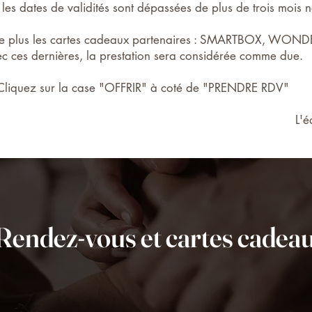
les dates de validités sont dépassées de plus de trois mois 
epte plus les cartes cadeaux partenaires : SMARTBOX, 
c ces dernières, la prestation sera considérée comme due.
liquez sur la case "OFFRIR" à coté de "PRENDRE RDV"
L'é
Rendez-vous et cartes cadea