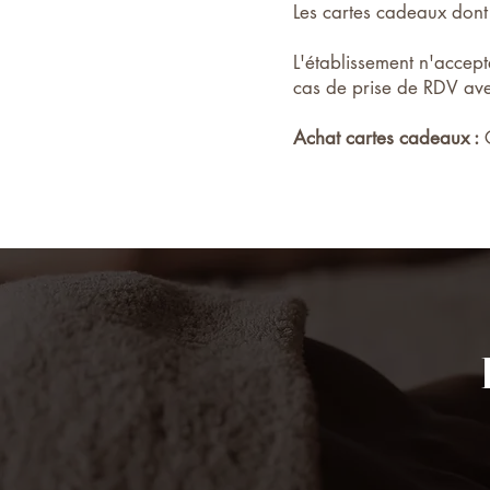
Les cartes cadeaux dont 
L'établissement n'acc
cas de prise de RDV ave
Achat cartes cadeaux :
C